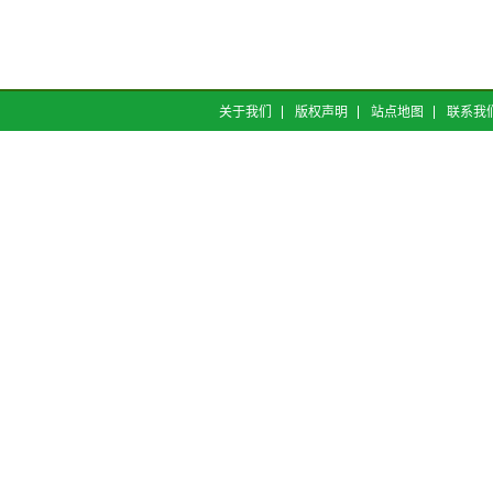
关于我们
版权声明
站点地图
联系我