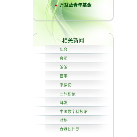
万益蓝青年基金
相关新闻
年会
会员
洽洽
百事
来伊份
三只松鼠
拜发
中国数字科技馆
雅培
食品伙伴网