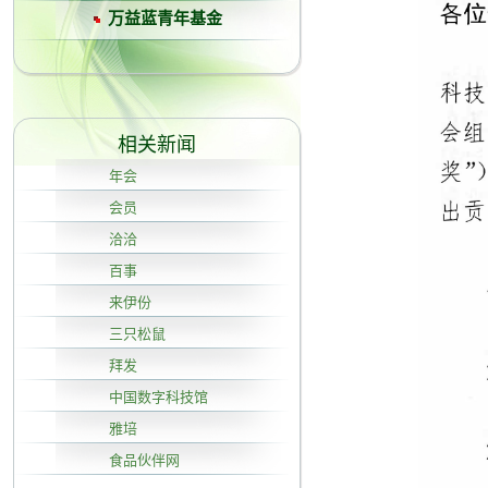
万益蓝青年基金
相关新闻
年会
会员
洽洽
百事
来伊份
三只松鼠
拜发
中国数字科技馆
雅培
食品伙伴网