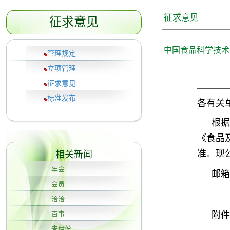
征求意见
征求意见
中国食品科学技术
管理规定
立项管理
征求意见
标准发布
各有关
根据
《食品
准。现
相关新闻
年会
邮箱
会员
洽洽
附件
百事
来伊份