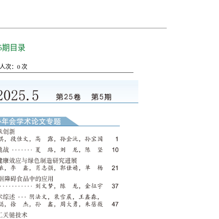
5期目录
人次：
0
次