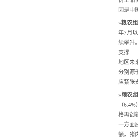
衍生品
因是中
»
粮农
年7月
续攀升
支撑—
地区未
分别源
应紧张
»
粮农
（6.
格再创
一方面
额。猪