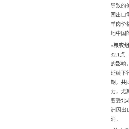
导致的
国出口
羊肉价
地中国
»
粮农
32.
的影响
延续下
期，共
力，尤
要受北
洲因出
消。