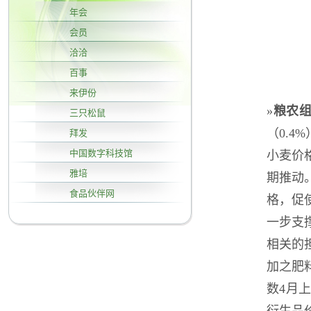
年会
会员
洽洽
百事
来伊份
»
粮农
三只松鼠
（0.
拜发
中国数字科技馆
小麦价
雅培
期推动
食品伙伴网
格，促
一步支
相关的
加之肥
数4月