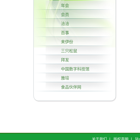
年会
会员
洽洽
百事
来伊份
三只松鼠
拜发
中国数字科技馆
雅培
食品伙伴网
关于我们
版权声明
站