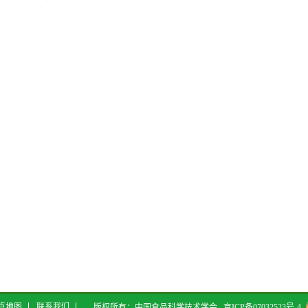
点地图
联系我们
版权所有：中国食品科学技术学会
京ICP备07032523号-4