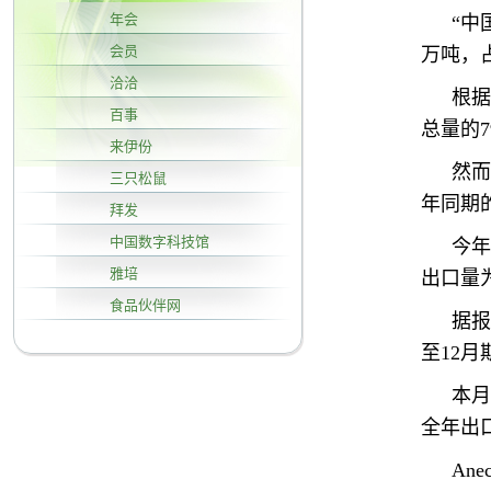
年会
“中
会员
万吨，
洽洽
根据
百事
总量的7
来伊份
然而
三只松鼠
年同期
拜发
中国数字科技馆
今年
雅培
出口量为
食品伙伴网
据报
至12月
本月
全年出口
An