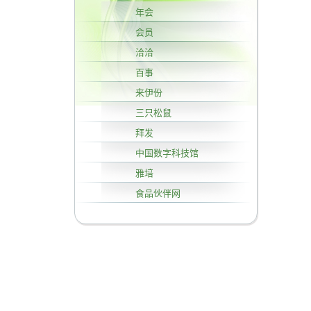
年会
会员
洽洽
百事
来伊份
三只松鼠
拜发
中国数字科技馆
雅培
食品伙伴网