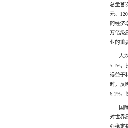
总量首
元、12
的经济
万亿级
业的重
人均
5.1%
得益于
时，反
6.1%
国
对世界
强稳定