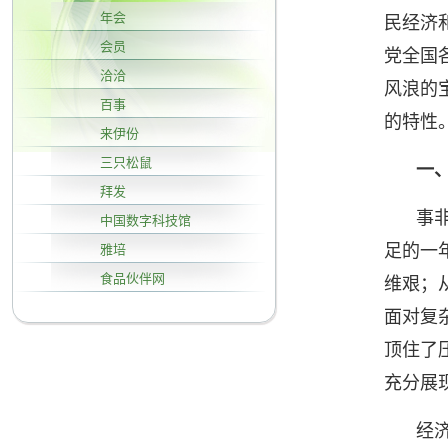
年会
民经济
会员
党全国
洽洽
风浪的
百事
的特性
来伊份
三只松鼠
一
拜发
事
中国数字科技馆
足的一
雅培
食品伙伴网
维艰；
面对复
顶住了
充分展
经济