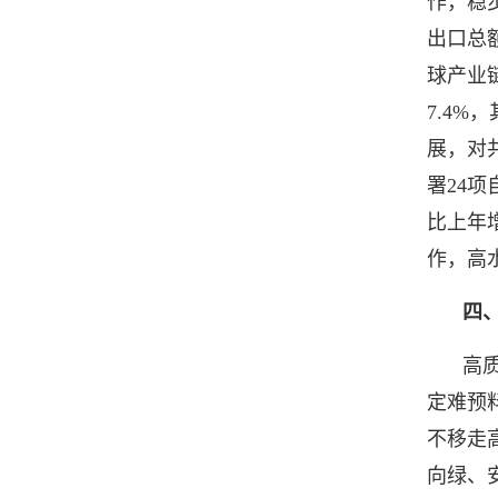
作，稳
出口总
球产业
7.4%
展，对
署24
比上年
作，高
四
高
定难预
不移走
向绿、