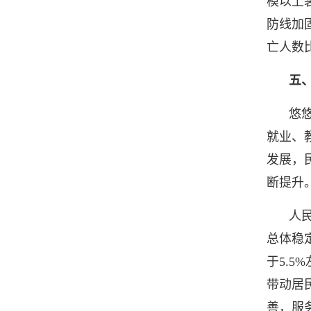
模以上
防线加
亡人数
五
悠
就业、
发展，
断提升
人
总体稳
于5.
带动居
善，服