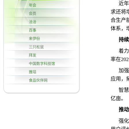
近年
年会
求还将
会员
合生产
洽洽
体系，
百事
来伊份
持续
三只松鼠
着力
拜发
率在20
中国数字科技馆
加强
雅培
应用，
食品伙伴网
智慧
亿亩。
推动
强化