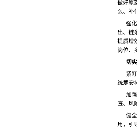
做好原
么、补
强化
出、链
提质增
岗位、
切实
紧盯
统筹安
加强
查、风
健全
用，引