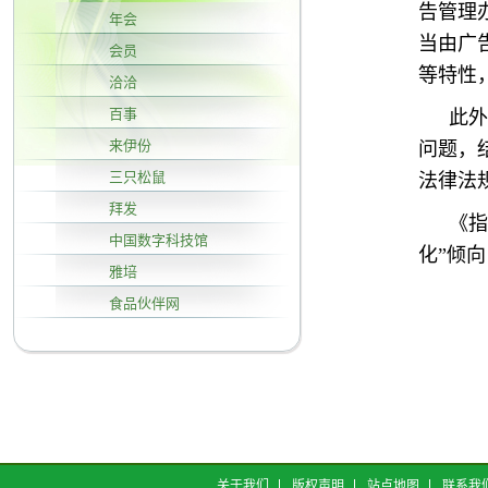
告管理
年会
当由广
会员
等特性
洽洽
百事
此外
来伊份
问题，
三只松鼠
法律法
拜发
《指
中国数字科技馆
化”倾
雅培
食品伙伴网
关于我们
版权声明
站点地图
联系我