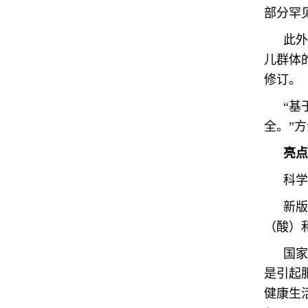
部分罕
此外
儿群体
修订。
“基
全。”
亮点
科学
新版
（酸）
国家
是引起
健康生