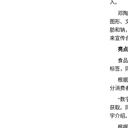
入。
邓陶
图形、
肪和钠
来宣传
亮点
食品
标签，
根据
分消费
“数
获取。
宇介绍
根据