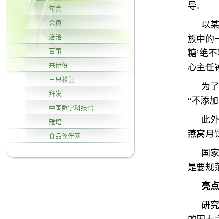
导。
年会
会员
以某
洽洽
族中的
百事
糖’绝
来伊份
心主任
三只松鼠
为了
拜发
“不添
中国数字科技馆
此外
雅培
燕窝月
食品伙伴网
国家
是要规
亮点
研究