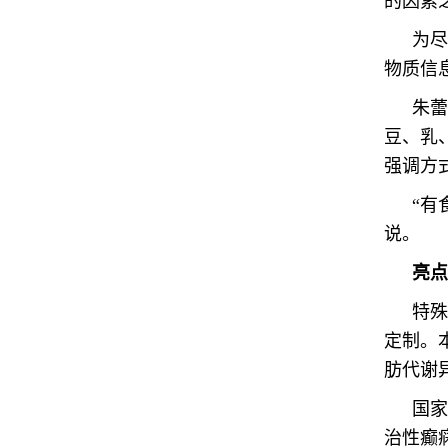
的因素
为尽
物质信
朱蕾
豆、乳
强调方
“有
说。
亮点
特殊
定制。
肪代谢
国家
治性癫