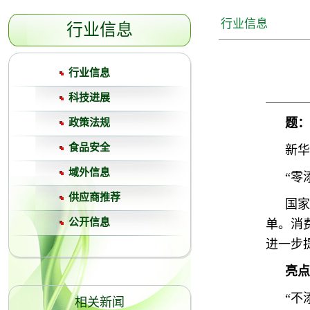
行业信息
行业信息
行业信息
科技进展
题：
政策法规
食品安全
新华
域外信息
“零
供应商推荐
国家
公开信息
单。消
进一步
亮点
“不
相关新闻