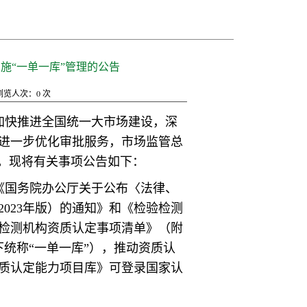
施“一单一库”管理的公告
浏览人次：
0
次
加快推进全国统一大市场建设，深
进一步优化审批服务，市场监管总
理。现将有关事项公告如下：
《国务院办公厅关于公布〈法律、
023年版）的通知》和《检验检测
检测机构资质认定事项清单》（附
统称“一单一库”），推动资质认
质认定能力项目库》可登录国家认