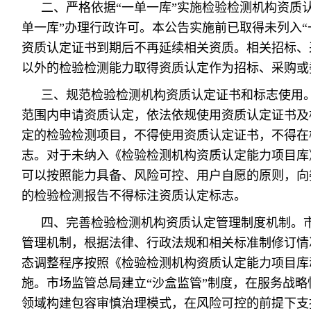
二、严格依据“一单一库”实施检验检测机构资质
单一库”办理行政许可。本公告实施前已取得未列入“
资质认定证书到期后不再延续相关资质。相关招标、
以外的检验检测能力取得资质认定作为招标、采购或
三、规范检验检测机构资质认定证书和标志使用。
范围内申请资质认定，依法依规使用资质认定证书及
定的检验检测项目，不得使用资质认定证书，不得在
志。对于未纳入《检验检测机构资质认定能力项目库
可以按照能力具备、风险可控、用户自愿的原则，向
的检验检测报告不得标注资质认定标志。
四、完善检验检测机构资质认定管理制度机制。市
管理机制，根据法律、行政法规和相关标准制修订情
态调整程序按照《检验检测机构资质认定能力项目库
施。市场监管总局建立“沙盒监管”制度，在服务战
领域构建包容审慎治理模式，在风险可控的前提下支