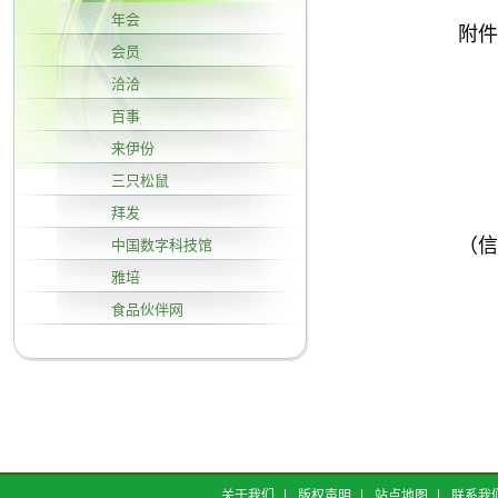
年会
附件
会员
洽洽
百事
来伊份
三只松鼠
拜发
（信
中国数字科技馆
雅培
食品伙伴网
关于我们
版权声明
站点地图
联系我