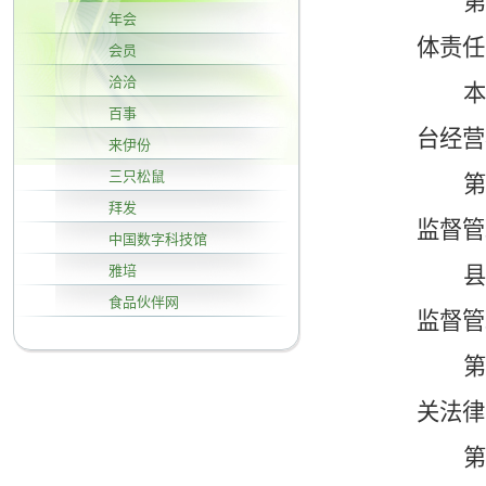
第
年会
体责任
会员
洽洽
百事
台经营
来伊份
三只松鼠
第
拜发
监督管
中国数字科技馆
雅培
食品伙伴网
监督管
第
关法律
第