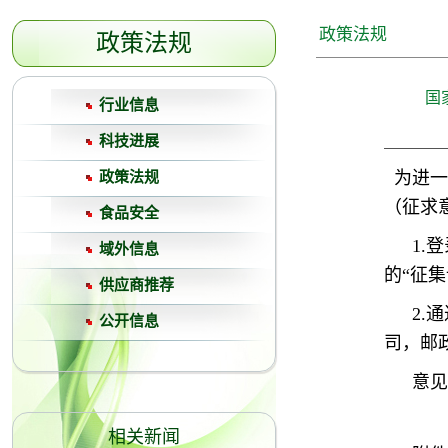
政策法规
政策法规
国
行业信息
科技进展
为进一
政策法规
（征求
食品安全
1.
域外信息
的“征
供应商推荐
2.
公开信息
司，邮
意见
相关新闻