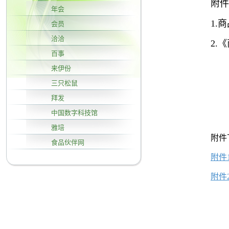
附件
年会
1.
会员
洽洽
2.
百事
来伊份
三只松鼠
拜发
中国数字科技馆
雅培
附件
食品伙伴网
附件
附件