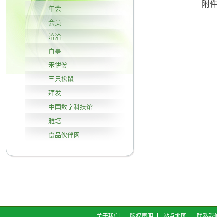
附件
年会
会员
洽洽
百事
来伊份
三只松鼠
拜发
中国数字科技馆
雅培
食品伙伴网
关于我们
版权声明
站点地图
联系我