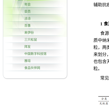
年会
辅助抗
会员
洽洽
1 
百事
来伊份
食源
三只松鼠
质中纳
拜发
粒，两
中国数字科技馆
来划分
雅培
也包含
食品伙伴网
粒。
常见