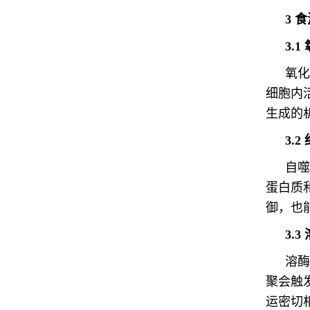
3 
3.
氧化
细胞内
生成的
3.
自噬
蛋白质
御，也
3.
溶酶
聚会触发
运密切