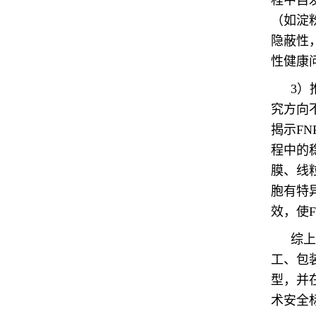
程中自
（如淀
隐蔽性
性健康
3）
究方向
揭示F
程中的
膜、线
胞有特
效，使
综上
工、包
型，并
术安全