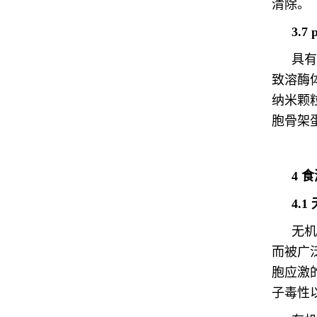
清除。
3.
具有
致溶酶
纳米颗
胞骨架
4 
4.
无机
而被广
胞应激
子毒性