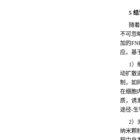
5 
随着
不可忽
加的F
应。基
1）
动扩散
制，如
在细胞
质，诱
途径-
2）
纳米颗