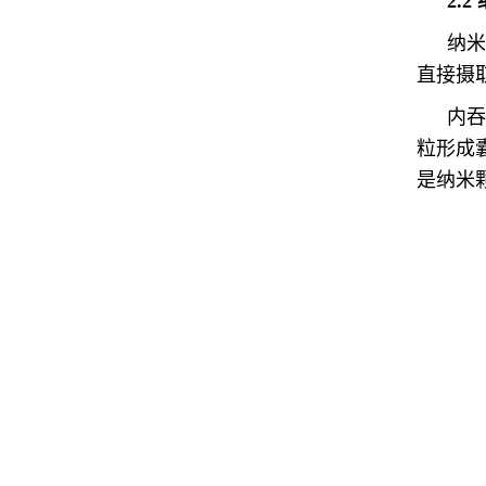
2.
纳米
直接摄
内吞
粒形成
是纳米