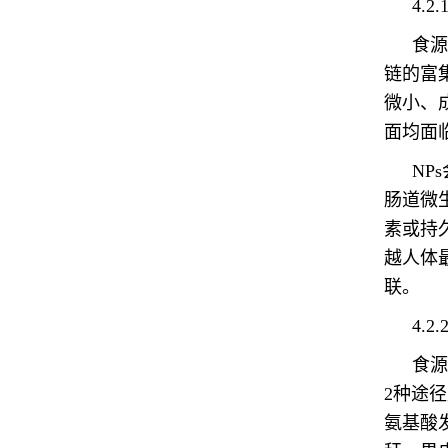
4.2
食源
链的富
微小、
面均面
NP
肠道微
素或持
越人体
联。
4.
食源
2种途
氨基酸