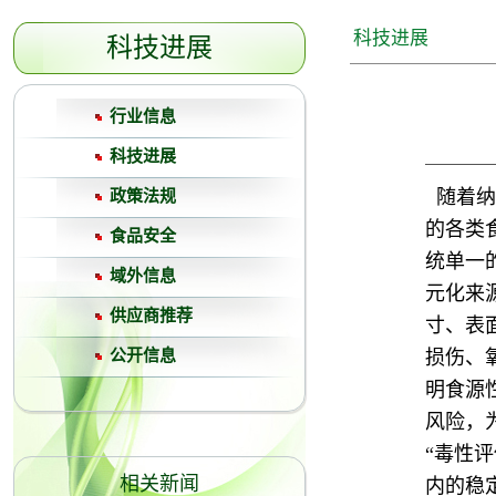
科技进展
科技进展
行业信息
科技进展
随着纳
政策法规
的各类
食品安全
统单一
域外信息
元化来
供应商推荐
寸、表
公开信息
损伤、
明食源
风险，
“毒性
相关新闻
内的稳