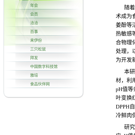
年会
随着
会员
术成为食
洽洽
姜酚等
百事
热敏感
来伊份
合物理
三只松鼠
处理，
拜发
为开发
中国数字科技馆
本研
雅培
材，利
食品伙伴网
pH值
叶变换
DPP
冷鲜肉
研究