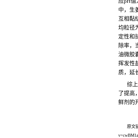
应pH值
中，生
互相黏
均粒径
定性和
除率，当
油微胶
挥发性
质，延
综上
了提高
鲜剂的
原文链接：
v=cwBM1a