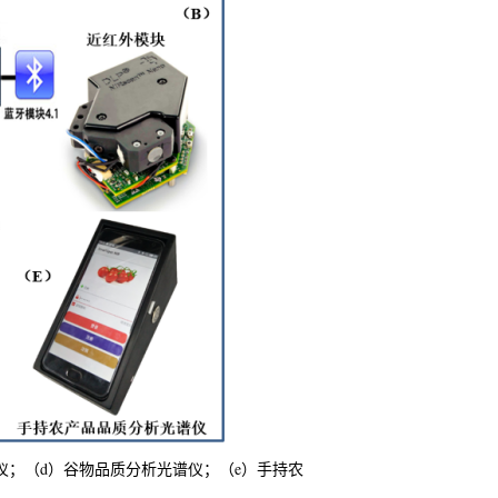
仪；（d）谷物品质分析光谱仪；（e）手持农