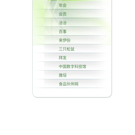
年会
会员
洽洽
百事
来伊份
三只松鼠
拜发
中国数字科技馆
雅培
食品伙伴网