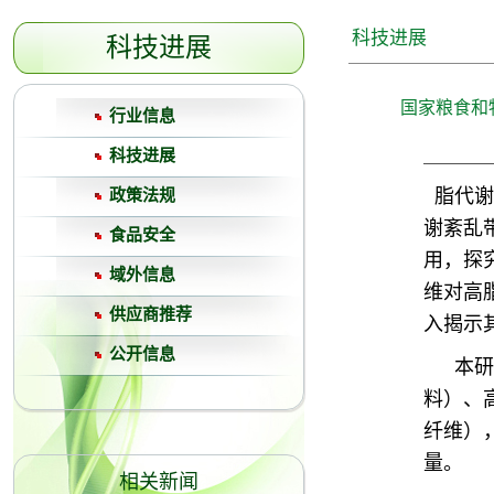
科技进展
科技进展
国家粮食和
行业信息
科技进展
脂代谢
政策法规
谢紊乱
食品安全
用，探
域外信息
维对高
供应商推荐
入揭示
公开信息
本研
料）、
纤维）
量。
相关新闻