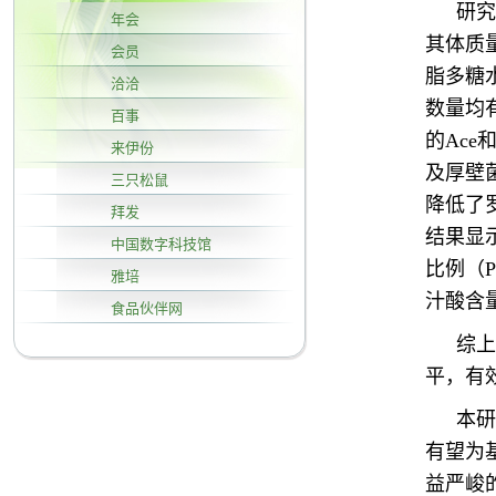
研究
年会
其体质
会员
脂多糖
洽洽
数量均
百事
的Ace
来伊份
及厚壁
三只松鼠
降低了
拜发
结果显示
中国数字科技馆
比例（P
雅培
汁酸含量
食品伙伴网
综上
平，有
本研
有望为
益严峻