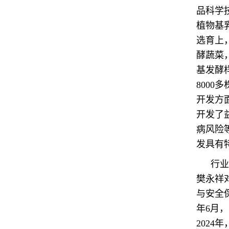
品科学
植物基
选育上
酵蔬菜
基发酵
800
开发方
开发了
病风险
发具有
行业
樊永祥
与安全
年6月
202