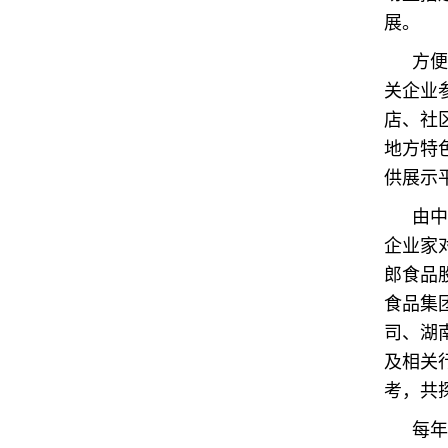
展。
方便
关企业
店、社
地方特
供展示
由中
企业家
郎食品
食品集
司、湖
及相关
考，共
每年