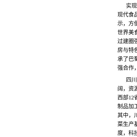
实现
现代食
示，方
世界美
过建圈
房与特
承了巴
强合作
四川
阔，资
西部12
制品加
其中，
菜生产
度，科