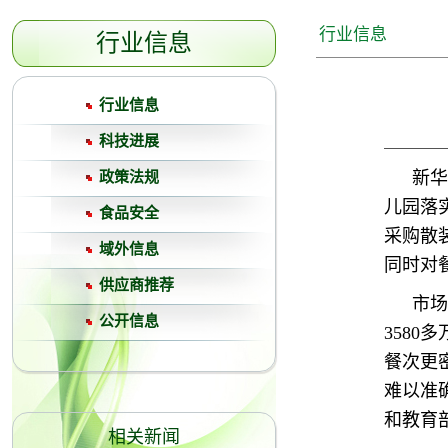
行业信息
行业信息
行业信息
科技进展
新华
政策法规
儿园落
食品安全
采购散
域外信息
同时对
供应商推荐
市场
公开信息
358
餐次更
难以准
和教育
相关新闻