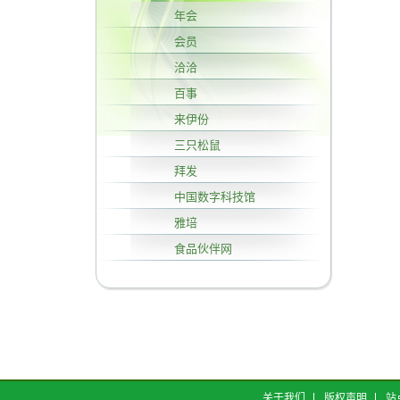
年会
会员
洽洽
百事
来伊份
三只松鼠
拜发
中国数字科技馆
雅培
食品伙伴网
关于我们
版权声明
站