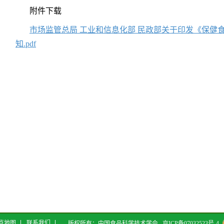
附件下载
市场监管总局 工业和信息化部 民政部关于印发《保健
知.pdf
点地图
联系我们
版权所有：中国食品科学技术学会
京ICP备07032523号-4