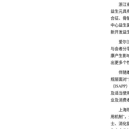
浙江
益生元具
合征、骨
中心益生
新开发益
爱尔
与会者分
康产生影
出更多个
伴随
规层面对
（ISAP
及适当使
业及消费
上海
用机制”，
士、消化健